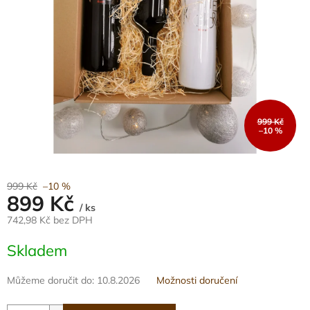
999 Kč
–10 %
999 Kč
–10 %
899 Kč
/ ks
742,98 Kč bez DPH
Měrná
Skladem
cena:
Můžeme doručit do:
10.8.2026
Možnosti doručení