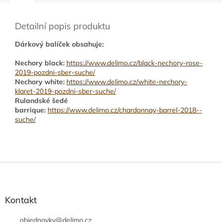
Detailní popis produktu
Dárkový balíček obsahuje:
Nechory black:
https://www.delimo.cz/black-nechory-rose-
2019-pozdni-sber-suche/
Nechory white:
https://www.delimo.cz/white-nechory-
klaret-2019-pozdni-sber-suche/
Rulandské šedé
barrique:
https://www.delimo.cz/chardonnay-barrel-2018--
suche/
Z
á
p
a
Kontakt
t
í
objednavky
@
delimo.cz