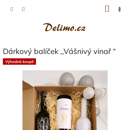
Přejít
NÁKU
na
obsah
KOŠÍK
Dárkový balíček ,,Vášnivý vinař “
Výhodná koupě