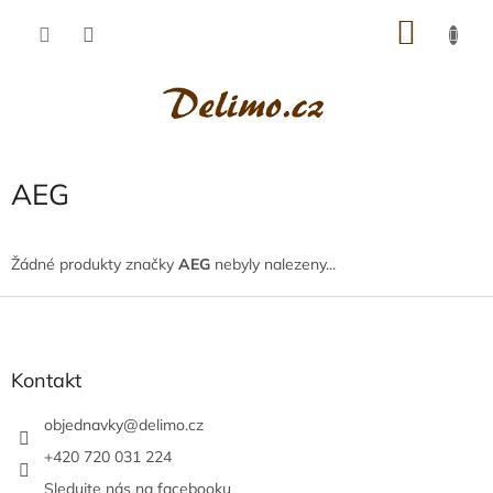
Přejít
NÁKU
na
obsah
KOŠÍK
AEG
Žádné produkty značky
AEG
nebyly nalezeny...
Z
á
p
a
Kontakt
t
í
objednavky
@
delimo.cz
+420 720 031 224
Sledujte nás na facebooku