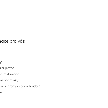
O
v
l
á
d
a
c
í
mace pro vás
p
r
v
k
y
y
v
 a platba
ý
 a reklamace
p
ní podmínky
i
s
y ochrany osobních údajů
u
te