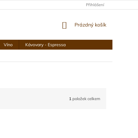
VRACENÍ A REKLAMACE
OBCHODNÍ PODMÍNKY
Přihlášení
PODMÍNKY
NÁKUPNÍ
Prázdný košík
KOŠÍK
Víno
Kávovary - Espressa
1
položek celkem