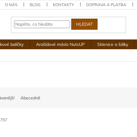
O NÁS
BLOG
KONTAKTY
DOPRAVA A PLATBA
HLEDAT
kové balíčky
Arašídové máslo NutsUP
Sklenice a šálky
vanější
Abecedně
797