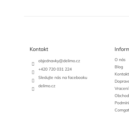
Z
á
p
a
t
Kontakt
Infor
í
O nás
objednavky
@
delimo.cz
Blog
+420 720 031 224
Kontakt
Sledujte nás na facebooku
Doprava
delimo.cz
Vracení
Obchod
Podmínk
Comga