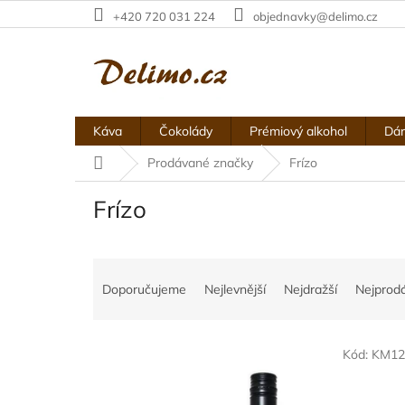
Přejít
+420 720 031 224
objednavky@delimo.cz
na
obsah
Káva
Čokolády
Prémiový alkohol
Dár
Domů
Prodávané značky
Frízo
Frízo
Ř
a
Doporučujeme
Nejlevnější
Nejdražší
Nejprodá
z
e
V
n
Kód:
KM12
ý
í
p
p