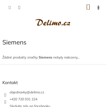
Přejít
NÁKU
na
obsah
KOŠÍK
Siemens
Žádné produkty značky
Siemens
nebyly nalezeny...
Z
á
p
a
Kontakt
t
í
objednavky
@
delimo.cz
+420 720 031 224
Sledujte nás na facebooku