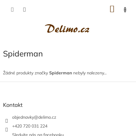
Přejít
NÁKU
na
obsah
KOŠÍK
Spiderman
Žádné produkty značky
Spiderman
nebyly nalezeny...
Z
á
p
a
Kontakt
t
í
objednavky
@
delimo.cz
+420 720 031 224
Sledujte nás na facebooku